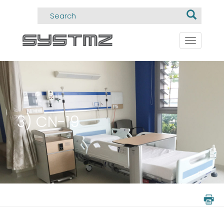
Toggle
navigati
3) CN-19